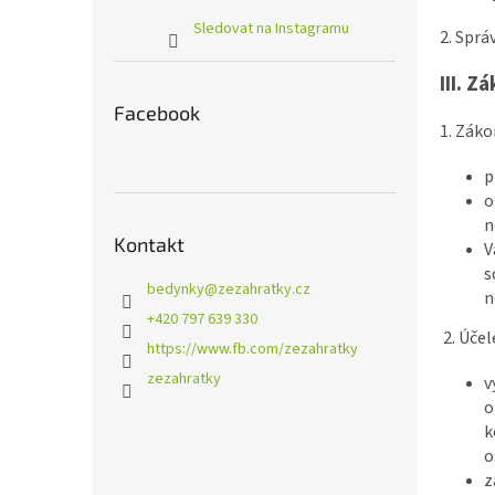
Sledovat na Instagramu
2. Sprá
III.
Zá
Facebook
1. Zák
p
o
n
Kontakt
V
s
bedynky
@
zezahratky.cz
n
+420 797 639 330
2. Úče
https://www.fb.com/zezahratky
zezahratky
v
o
k
o
z