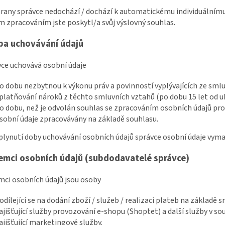
strany správce nedochází / dochází k automatickému individuálnímu
 zpracováním jste poskytl/a svůj výslovný souhlas.
ba uchovávání údajů
vce uchovává osobní údaje
o dobu nezbytnou k výkonu práv a povinností vyplývajících ze sm
platňování nároků z těchto smluvních vztahů (po dobu 15 let od 
o dobu, než je odvolán souhlas se zpracováním osobních údajů pro 
sobní údaje zpracovávány na základě souhlasu.
uplynutí doby uchovávání osobních údajů správce osobní údaje vyma
jemci osobních údajů (subdodavatelé správce)
emci osobních údajů jsou osoby
odílející se na dodání zboží / služeb / realizaci plateb na základě 
ajišťující služby provozování e-shopu (Shoptet) a další služby v s
ajišťující marketingové služby.