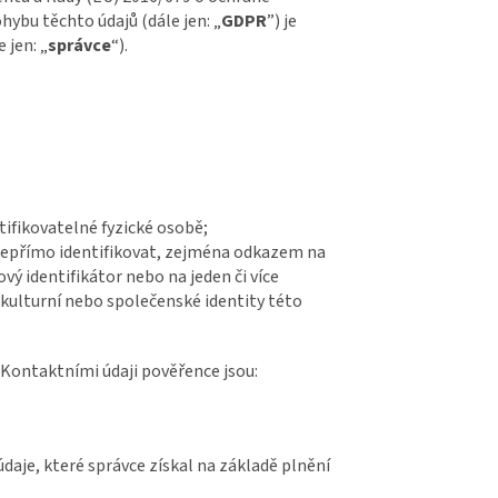
hybu těchto údajů (dále jen: „
GDPR
”) je
 jen: „
správce
“).
tifikovatelné fyzické osobě;
i nepřímo identifikovat, zejména odkazem na
ťový identifikátor nebo na jeden či více
 kulturní nebo společenské identity této
 Kontaktními údaji pověřence jsou:
daje, které správce získal na základě plnění