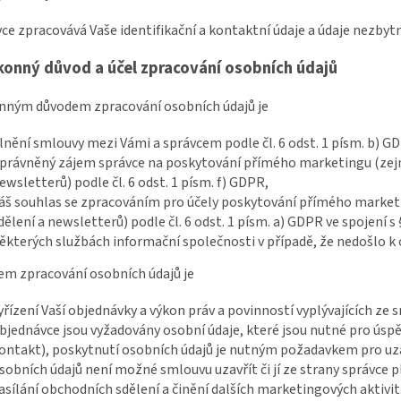
vce zpracovává Vaše identifikační a kontaktní údaje a údaje nezbyt
konný důvod a účel zpracování osobních údajů
onným důvodem zpracování osobních údajů je
lnění smlouvy mezi Vámi a správcem podle čl. 6 odst. 1 písm. b) G
právněný zájem správce na poskytování přímého marketingu (zejm
ewsletterů) podle čl. 6 odst. 1 písm. f) GDPR,
áš souhlas se zpracováním pro účely poskytování přímého market
dělení a newsletterů) podle čl. 6 odst. 1 písm. a) GDPR ve spojení s 
ěkterých službách informační společnosti v případě, že nedošlo k
lem zpracování osobních údajů je
yřízení Vaší objednávky a výkon práv a povinností vyplývajících ze
bjednávce jsou vyžadovány osobní údaje, které jsou nutné pro úsp
ontakt), poskytnutí osobních údajů je nutným požadavkem pro uza
sobních údajů není možné smlouvu uzavřít či jí ze strany správce p
asílání obchodních sdělení a činění dalších marketingových aktivit