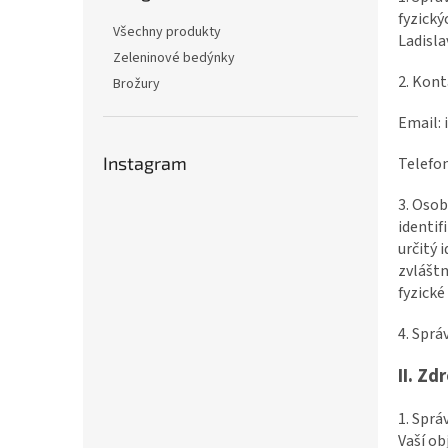
n
fyzický
e
Všechny produkty
Ladisla
l
Zeleninové bedýnky
2. Kont
Brožury
Email:
Instagram
Telefo
3. Osob
identif
určitý 
zvláštn
fyzické
4. Sprá
II.
Zdr
1. Sprá
Vaší ob