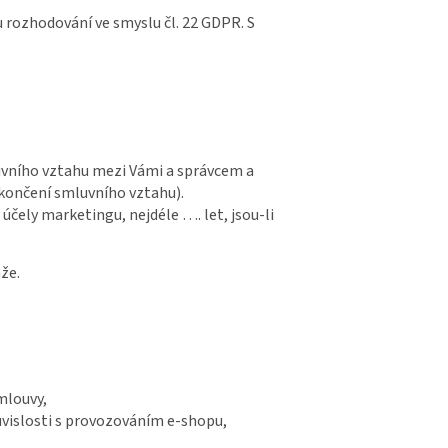
 rozhodování ve smyslu čl. 22 GDPR. S
luvního vztahu mezi Vámi a správcem a
ukončení smluvního vztahu).
účely marketingu, nejdéle …. let, jsou-li
že.
smlouvy,
ouvislosti s provozováním e-shopu,