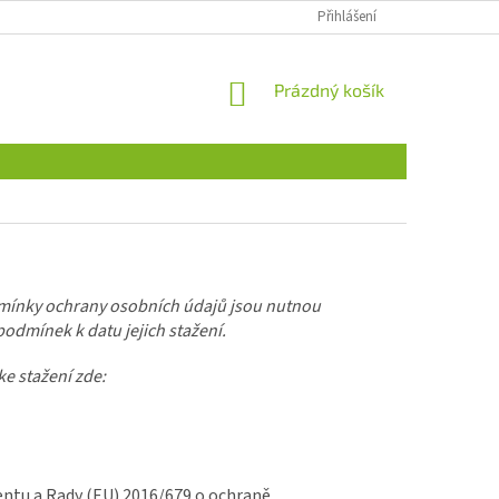
Přihlášení
NÁKUPNÍ
Prázdný košík
KOŠÍK
mínky ochrany osobních údajů jsou nutnou
odmínek k datu jejich stažení.
e stažení zde:
entu a Rady (EU) 2016/679 o ochraně