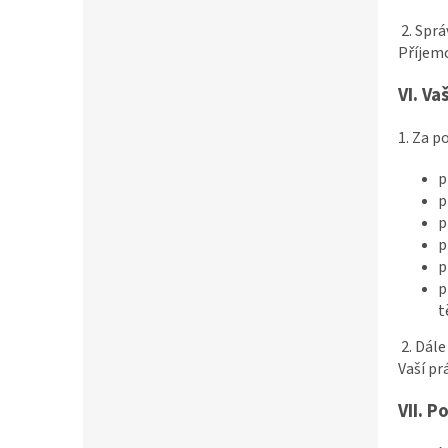
2. Spr
Příjemc
VI.
Va
1. Za 
p
p
p
p
p
p
t
2. Dál
Vaší pr
VII.
Po