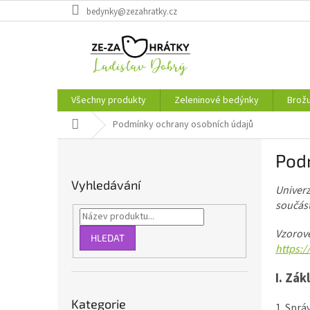
Přejít
bedynky@zezahratky.cz
na
obsah
Všechny produkty
Zeleninové bedýnky
Brož
Domů
Podmínky ochrany osobních údajů
P
Pod
o
s
Vyhledávání
Univer
t
součást
r
a
Vzorové
n
HLEDAT
https:
n
í
I.
Zákl
p
Přeskočit
a
Kategorie
kategorie
1. Sprá