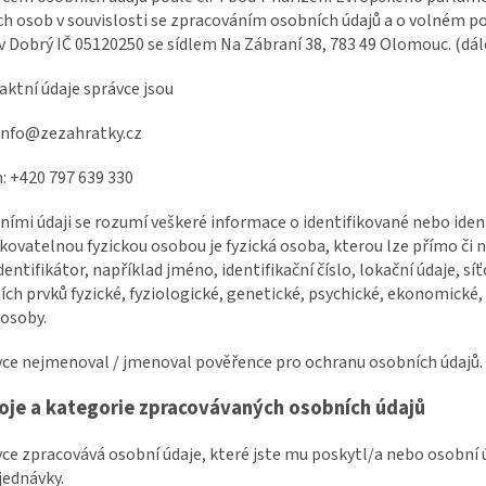
ch osob v souvislosti se zpracováním osobních údajů a o volném po
v Dobrý IČ 05120250 se sídlem Na Zábraní 38, 783 49 Olomouc. (dále
aktní údaje správce jsou
 info@zezahratky.cz
n:
+420 797 639 330
ními údaji se rozumí veškeré informace o identifikované nebo iden
ikovatelnou fyzickou osobou je fyzická osoba, kterou lze přímo č
identifikátor, například jméno, identifikační číslo, lokační údaje, sí
ích prvků fyzické, fyziologické, genetické, psychické, ekonomické,
 osoby.
vce nejmenoval / jmenoval pověřence pro ochranu osobních údajů.
oje a kategorie zpracovávaných osobních údajů
vce zpracovává osobní údaje, které jste mu poskytl/a nebo osobní ú
jednávky.