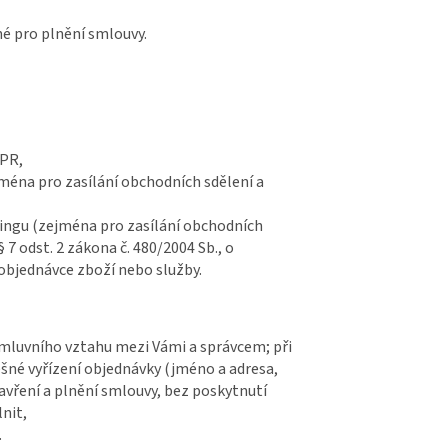
né pro plnění smlouvy.
DPR,
éna pro zasílání obchodních sdělení a
ingu (zejména pro zasílání obchodních
§ 7 odst. 2 zákona č. 480/2004 Sb., o
 objednávce zboží nebo služby.
 smluvního vztahu mezi Vámi a správcem; při
ěšné vyřízení objednávky (jméno a adresa,
vření a plnění smlouvy, bez poskytnutí
lnit,
.