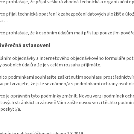
vce prohlašuje, že přijal veškerá vhodná technická a organizační o
vce přijal technická opatření k zabezpečení datových úložišť a úlož
na …
vce prohlašuje, že k osobním údajům mají přístup pouze jím pověř
ávěrečná ustanovení
sláním objednávky z internetového objednávkového formuláře pot
 osobních údajů a že je v celém rozsahu přijímáte.
ěmito podmínkami souhlasíte zaškrtnutím souhlasu prostřednictv
u potvrzujete, že jste seznámen/a s podmínkami ochrany osobních 
vce je oprávněn tyto podmínky změnit. Novou verzi podmínek ochr
tových stránkách a zároveň Vám zašle novou verzi těchto podmíne
 poskytl/a.
dmínky nabývají účinnosti dnem 1.8.2019.