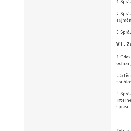
1. Sprá
2. Sprá
zejmé
3. Sprá
VIII.
Z
1. Ode
ochrany
2. S t
souhlas
3. Sprá
interne
správci
Tyto po