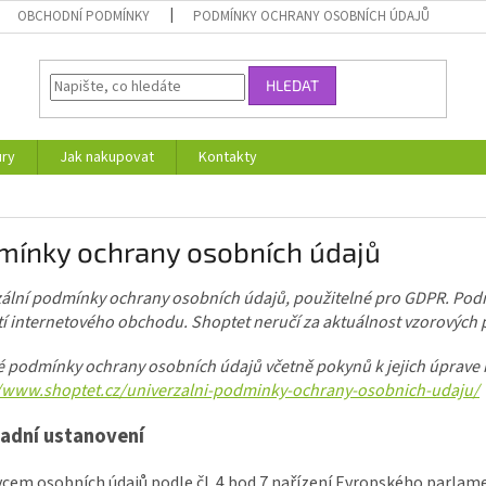
OBCHODNÍ PODMÍNKY
PODMÍNKY OCHRANY OSOBNÍCH ÚDAJŮ
HLEDAT
ury
Jak nakupovat
Kontakty
mínky ochrany osobních údajů
zální podmínky ochrany osobních údajů, použitelné pro GDPR. Pod
í internetového obchodu. Shoptet neručí za aktuálnost vzorových p
 podmínky ochrany osobních údajů včetně pokynů k jejich úprave k
//www.shoptet.cz/univerzalni-podminky-ochrany-osobnich-udaju/
adní ustanovení
vcem osobních údajů podle čl. 4 bod 7 nařízení Evropského parlam