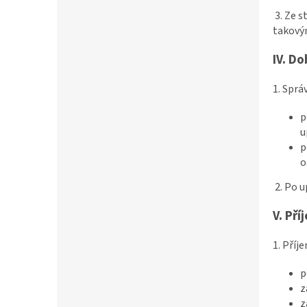
3. Ze 
takovým
IV.
Do
1. Sprá
p
u
p
o
2. Po 
V.
Pří
1. Příj
p
z
z