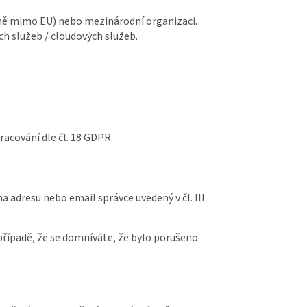
emě mimo EU) nebo mezinárodní organizaci.
ch služeb / cloudových služeb.
acování dle čl. 18 GDPR.
 adresu nebo email správce uvedený v čl. III
případě, že se domníváte, že bylo porušeno