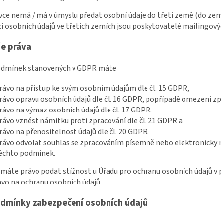
ávce nemá / má v úmyslu předat osobní údaje do třetí země (do z
i osobních údajů ve třetích zemích jsou poskytovatelé mailingový
še práva
podmínek stanovených v GDPR máte
rávo na přístup ke svým osobním údajům dle čl. 15 GDPR,
rávo opravu osobních údajů dle čl. 16 GDPR, popřípadě omezení zpr
rávo na výmaz osobních údajů dle čl. 17 GDPR.
rávo vznést námitku proti zpracování dle čl. 21 GDPR a
rávo na přenositelnost údajů dle čl. 20 GDPR.
rávo odvolat souhlas se zpracováním písemně nebo elektronicky na
ěchto podmínek.
e máte právo podat stížnost u Úřadu pro ochranu osobních údajů v 
ávo na ochranu osobních údajů.
dmínky zabezpečení osobních údajů